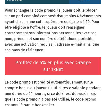
Pour échanger le code promo, le joueur doit le placer
sur un pari combiné composé d’au moins 4 événements
ayant chacun une cote supérieure ou égale à 1,60. Pour
être éligible à l’offre, le joueur doit renseigner
correctement ses informations personnelles avec son
nom, prénom et son numéro de téléphone portable
avec une activation requise, l’adresse e-mail ainsi que
son pays de résidence.
Profitez de 5% en plus avec Orange
sur 1xBet
Le code promo est crédité automatiquement sur le
compte bonus du joueur. Celui-ci reste valable pendant
une durée de 24 heures, si ce délai est dépassé mais
que le code promo n’a pas été utilisé, le code promo
est annulé par le bookmaker.