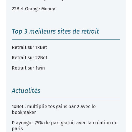
22Bet Orange Money
Top 3 meilleurs sites de retrait
Retrait sur 1xBet
Retrait sur 22Bet
Retrait sur 1win
Actualités
1xBet : multiplie tes gains par 2 avec le
bookmaker
Playongo : 75% de pari gratuit avec la création de
paris