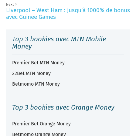
Next
Liverpool – West Ham : jusqu’à 1000% de bonus
avec Guinee Games
Top 3 bookies avec MTN Mobile
Money
Premier Bet MTN Money
22Bet MTN Money
Betmomo MTN Money
Top 3 bookies avec Orange Money
Premier Bet Orange Money
Betmomo Orange Money