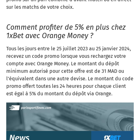
sur les matchs de votre choix.
Comment profiter de 5% en plus chez
1xBet avec Orange Money ?
Tous les jours entre le 25 juillet 2023 au 25 janvier 2024,
recevez un code promo lorsque vous rechargez votre
compte avec Orange Money. Le montant du dépôt
minimum autorisé pour cette offre est de 31 MAD ou
l’équivalent dans une autre devise. Le montant du code
promo offert toutes les 24 heures pour chaque client
est égal à 5% du montant du dépôt via Orange.