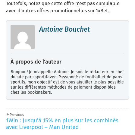
Toutefois, notez que cette offre n’est pas cumulable
avec d’autres offres promotionnelles sur 1xBet.
Antoine Bouchet
À propos de l'auteur
Bonjour ! Je m'appelle Antoine. Je suis le rédacteur en chef
du site parissportifavec. Passionné de football et de paris
sportifs, mon objectif est de vous aiguiller le plus possible
sur les différentes méthodes de paiement disponibles
chez les bookmakers.
Previous
1Win : Jusqu’à 15% en plus sur les combinés
avec Liverpool – Man United