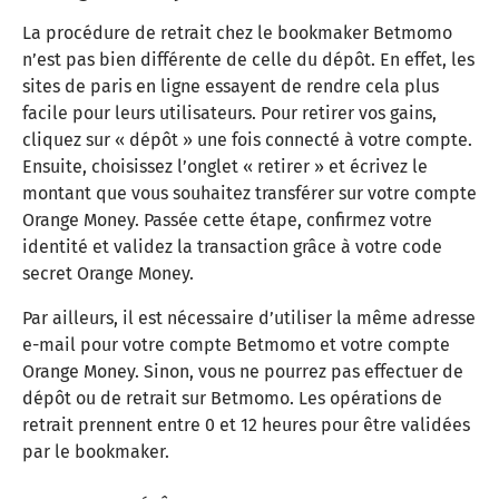
La procédure de retrait chez le bookmaker Betmomo
n’est pas bien différente de celle du dépôt. En effet, les
sites de paris en ligne essayent de rendre cela plus
facile pour leurs utilisateurs. Pour retirer vos gains,
cliquez sur « dépôt » une fois connecté à votre compte.
Ensuite, choisissez l’onglet « retirer » et écrivez le
montant que vous souhaitez transférer sur votre compte
Orange Money. Passée cette étape, confirmez votre
identité et validez la transaction grâce à votre code
secret Orange Money.
Par ailleurs, il est nécessaire d’utiliser la même adresse
e-mail pour votre compte Betmomo et votre compte
Orange Money. Sinon, vous ne pourrez pas effectuer de
dépôt ou de retrait sur Betmomo. Les opérations de
retrait prennent entre 0 et 12 heures pour être validées
par le bookmaker.