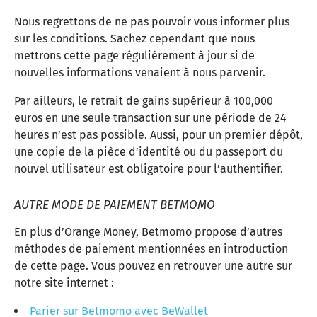
Nous regrettons de ne pas pouvoir vous informer plus
sur les conditions. Sachez cependant que nous
mettrons cette page régulièrement à jour si de
nouvelles informations venaient à nous parvenir.
Par ailleurs, le retrait de gains supérieur à 100,000
euros en une seule transaction sur une période de 24
heures n’est pas possible. Aussi, pour un premier dépôt,
une copie de la pièce d’identité ou du passeport du
nouvel utilisateur est obligatoire pour l’authentifier.
AUTRE MODE DE PAIEMENT BETMOMO
En plus d’Orange Money, Betmomo propose d’autres
méthodes de paiement mentionnées en introduction
de cette page. Vous pouvez en retrouver une autre sur
notre site internet :
Parier sur Betmomo avec BeWallet