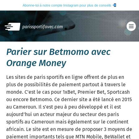
Abonne-toi à notre compte Instagram pour plus de conseils
parissportifavec.com
Parier sur Betmomo avec
Orange Money
Les sites de paris sportifs en ligne offrent de plus en
plus de possibilités de paiement partout à travers le
monde. C’est le cas pour 1xBet, Premier Bet, Sportcash
ou encore Betmomo. Ce dernier site a été lancé en 2015
au Cameroun. Il s’est peu à peu développé et il est
aujourd’hui un acteur majeur du secteur des paris
sportifs au Cameroun mais également sur le continent
africain. Le site est en mesure de proposer 3 moyens de
paiement importants tels que MTN Mobile, BeWallet et