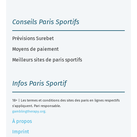
Conseils Paris Sportifs
Prévisions Surebet
Moyens de paiement
Meilleurs sites de paris sportifs
Infos Paris Sportif
18+ | Les termes et conditions des sites des paris en lignes respectifs
s’appliquent. Pari responsable.
gamblingtherapy.org.
À propos
Imprint