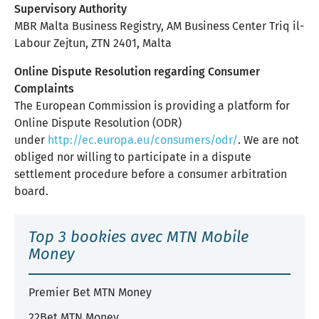
Supervisory Authority
MBR Malta Business Registry, AM Business Center Triq il-
Labour Zejtun, ZTN 2401, Malta
Online Dispute Resolution regarding Consumer
Complaints
The European Commission is providing a platform for
Online Dispute Resolution (ODR)
under
http://ec.europa.eu/consumers/odr/
. We are not
obliged nor willing to participate in a dispute
settlement procedure before a consumer arbitration
board.
Top 3 bookies avec MTN Mobile
Money
Premier Bet MTN Money
22Bet MTN Money