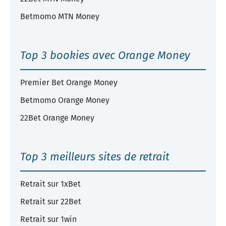
Betmomo MTN Money
Top 3 bookies avec Orange Money
Premier Bet Orange Money
Betmomo Orange Money
22Bet Orange Money
Top 3 meilleurs sites de retrait
Retrait sur 1xBet
Retrait sur 22Bet
Retrait sur 1win