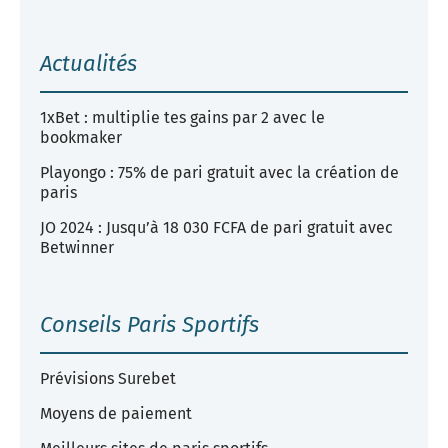
Actualités
1xBet : multiplie tes gains par 2 avec le
bookmaker
Playongo : 75% de pari gratuit avec la création de
paris
JO 2024 : Jusqu’à 18 030 FCFA de pari gratuit avec
Betwinner
Conseils Paris Sportifs
Prévisions Surebet
Moyens de paiement