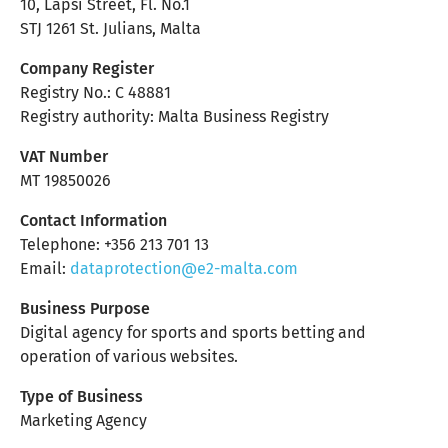
10, Lapsi Street, Fl. No.1
STJ 1261 St. Julians, Malta
Company Register
Registry No.: C 48881
Registry authority: Malta Business Registry
VAT Number
MT 19850026
Contact Information
Telephone: +356 213 701 13
Email:
dataprotection@e2-malta.com
Business Purpose
Digital agency for sports and sports betting and
operation of various websites.
Type of Business
Marketing Agency