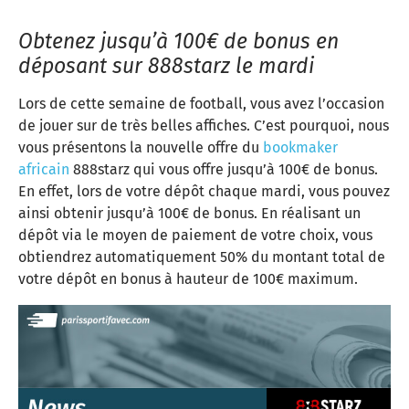
Obtenez jusqu’à 100€ de bonus en
déposant sur 888starz le mardi
Lors de cette semaine de football, vous avez l’occasion
de jouer sur de très belles affiches. C’est pourquoi, nous
vous présentons la nouvelle offre du
bookmaker
africain
888starz qui vous offre jusqu’à 100€ de bonus.
En effet, lors de votre dépôt chaque mardi, vous pouvez
ainsi obtenir jusqu’à 100€ de bonus. En réalisant un
dépôt via le moyen de paiement de votre choix, vous
obtiendrez automatiquement 50% du montant total de
votre dépôt en bonus à hauteur de 100€ maximum.