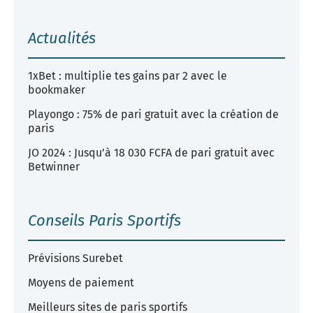
Actualités
1xBet : multiplie tes gains par 2 avec le
bookmaker
Playongo : 75% de pari gratuit avec la création de
paris
JO 2024 : Jusqu’à 18 030 FCFA de pari gratuit avec
Betwinner
Conseils Paris Sportifs
Prévisions Surebet
Moyens de paiement
Meilleurs sites de paris sportifs