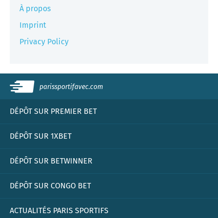
À propos
Imprint
Privacy Policy
parissportifavec.com
DÉPÔT SUR PREMIER BET
DÉPÔT SUR 1XBET
DÉPÔT SUR BETWINNER
DÉPÔT SUR CONGO BET
ACTUALITÉS PARIS SPORTIFS