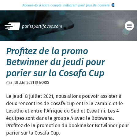
Abonne-toi à notre compte Instagram pour plus de conseils
parissportifavec.com
Profitez de la promo
Betwinner du jeudi pour
parier sur la Cosafa Cup
8 JUILLET 2021
BORIS
Le jeudi 8 juillet 2021, nous allons pouvoir assister à
deux rencontres de Cosafa Cup entre la Zambie et le
Lesotho et entre l’Afrique du Sud et Eswatini. Les 4
équipes sont dans le groupe A avec le Botswana.
Profitez de la promotion du bookmaker Betwinner pour
parier sur la Cosafa Cup.