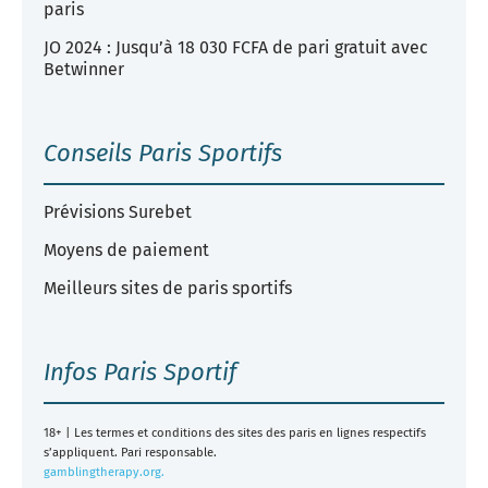
paris
JO 2024 : Jusqu’à 18 030 FCFA de pari gratuit avec
Betwinner
Conseils Paris Sportifs
Prévisions Surebet
Moyens de paiement
Meilleurs sites de paris sportifs
Infos Paris Sportif
18+ | Les termes et conditions des sites des paris en lignes respectifs
s’appliquent. Pari responsable.
gamblingtherapy.org.