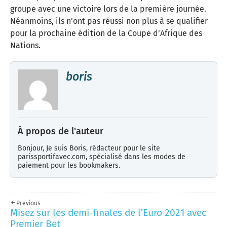
groupe avec une victoire lors de la première journée.
Néanmoins, ils n’ont pas réussi non plus à se qualifier
pour la prochaine édition de la Coupe d’Afrique des
Nations.
boris
À propos de l'auteur
Bonjour, Je suis Boris, rédacteur pour le site
parissportifavec.com, spécialisé dans les modes de
paiement pour les bookmakers.
Previous
Misez sur les demi-finales de l’Euro 2021 avec
Premier Bet