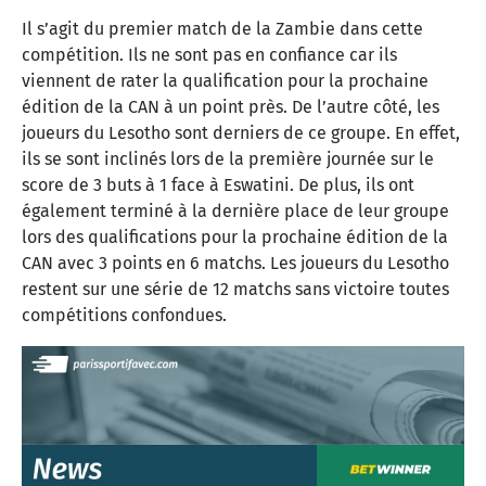
Il s’agit du premier match de la Zambie dans cette
compétition. Ils ne sont pas en confiance car ils
viennent de rater la qualification pour la prochaine
édition de la CAN à un point près. De l’autre côté, les
joueurs du Lesotho sont derniers de ce groupe. En effet,
ils se sont inclinés lors de la première journée sur le
score de 3 buts à 1 face à Eswatini. De plus, ils ont
également terminé à la dernière place de leur groupe
lors des qualifications pour la prochaine édition de la
CAN avec 3 points en 6 matchs. Les joueurs du Lesotho
restent sur une série de 12 matchs sans victoire toutes
compétitions confondues.