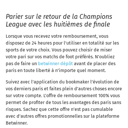
Parier sur le retour de la Champions
League avec les huitièmes de finale
Lorsque vous recevez votre remboursement, vous
disposez de 24 heures pour l’utiliser en totalité sur les
sports de votre choix. Vous pouvez choisir de miser
votre pari sur vos matchs de foot préférés. N’oubliez
pas de faire un
betwinner dépôt
avant de placer des
paris en toute liberté à n’importe quel moment.
Suivez avec l’application du bookmaker l’évolution de
vos derniers paris et faites plein d’autres choses encore
sur votre compte. L’offre de remboursement 100% vous
permet de profiter de tous les avantages des paris sans
risques. Sachez que cette offre n’est pas cumulable
avec d’autres offres promotionnelles sur la plateforme
Betwinner.