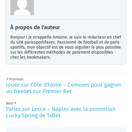
À propos de l'auteur
Bonjour ! Je m'appelle Antoine. Je suis le rédacteur en chef
du site parissportifavec. Passionné de football et de paris
sportifs, mon objectif est de vous aiguiller le plus possible
sur les différentes méthodes de paiement disponibles
chez les bookmakers.
Previous
Jouez sur Côte d’Ivoire – Comores pour gagner
un freebet sur Premier Bet
Next
Pariez sur Lecce – Naples avec la promotion
Lucky Spring de 1xBet