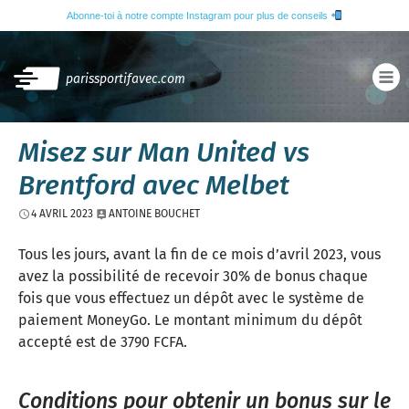
Abonne-toi à notre compte Instagram pour plus de conseils
parissportifavec.com
Misez sur Man United vs
Brentford avec Melbet
4 AVRIL 2023
ANTOINE BOUCHET
Tous les jours, avant la fin de ce mois d’avril 2023, vous
avez la possibilité de recevoir 30% de bonus chaque
fois que vous effectuez un dépôt avec le système de
paiement MoneyGo. Le montant minimum du dépôt
accepté est de 3790 FCFA.
Conditions pour obtenir un bonus sur le