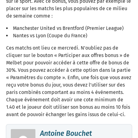
sur le sport. Avec ce bonus, vous pouvez par exemple le
placer sur les matchs les plus populaires de ce milieu
de semaine comme :
Manchester United vs Brentford (Premier League)
Nantes vs Lyon (Coupe du France)
Ces matchs ont lieu ce mercredi. N’oubliez pas de
cliquer sur le bouton « Participer aux offres bonus » de
Melbet pour pouvoir accéder à cette offre de bonus de
30%. Vous pouvez accéder à cette option dans la partie
« Paramètres du compte ». Enfin, une fois que vous avez
reçu votre bonus du jour, vous devez l’utiliser sur des
paris combinés comportant au moins 4 événements.
Chaque événement doit avoir une cote minimum de
1.40 et le joueur doit utiliser son bonus au moins 10 fois
avant de pouvoir échanger les gains issus de celui-ci.
Antoine Bouchet