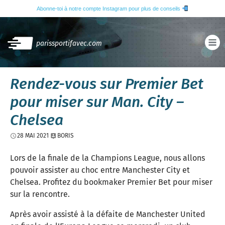
Abonne-toi à notre compte Instagram pour plus de conseils
parissportifavec.com
Rendez-vous sur Premier Bet
pour miser sur Man. City –
Chelsea
28 MAI 2021
BORIS
Lors de la finale de la Champions League, nous allons
pouvoir assister au choc entre Manchester City et
Chelsea. Profitez du bookmaker Premier Bet pour miser
sur la rencontre.
Après avoir assisté à la défaite de Manchester United