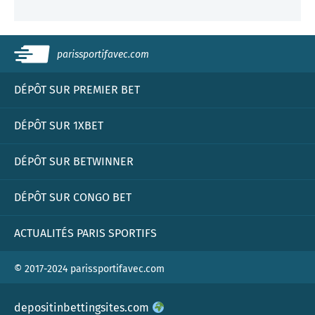
parissportifavec.com
DÉPÔT SUR PREMIER BET
DÉPÔT SUR 1XBET
DÉPÔT SUR BETWINNER
DÉPÔT SUR CONGO BET
ACTUALITÉS PARIS SPORTIFS
© 2017-2024 parissportifavec.com
depositinbettingsites.com