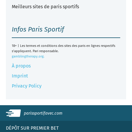
Meilleurs sites de paris sportifs
Infos Paris Sportif
18+ | Les termes et conditions des sites des paris en lignes respectifs
s’appliquent. Pari responsable.
gamblingtherapy.org.
À propos
Imprint
Privacy Policy
parissportifavec.com
DÉPÔT SUR PREMIER BET