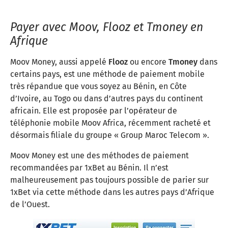
Payer avec Moov, Flooz et Tmoney en
Afrique
Moov Money, aussi appelé
Flooz
ou encore
Tmoney
dans
certains pays, est une méthode de paiement mobile
très répandue que vous soyez au Bénin, en Côte
d’Ivoire, au Togo ou dans d’autres pays du continent
africain. Elle est proposée par l’opérateur de
téléphonie mobile Moov Africa, récemment racheté et
désormais filiale du groupe « Group Maroc Telecom ».
Moov Money est une des méthodes de paiement
recommandées par 1xBet au Bénin. Il n’est
malheureusement pas toujours possible de parier sur
1xBet via cette méthode dans les autres pays d’Afrique
de l’Ouest.