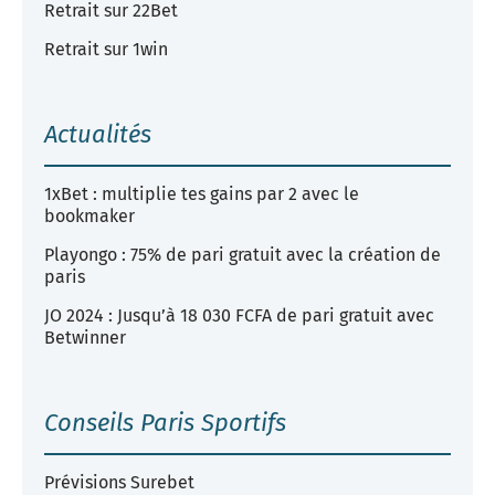
Retrait sur 22Bet
Retrait sur 1win
Actualités
1xBet : multiplie tes gains par 2 avec le
bookmaker
Playongo : 75% de pari gratuit avec la création de
paris
JO 2024 : Jusqu’à 18 030 FCFA de pari gratuit avec
Betwinner
Conseils Paris Sportifs
Prévisions Surebet