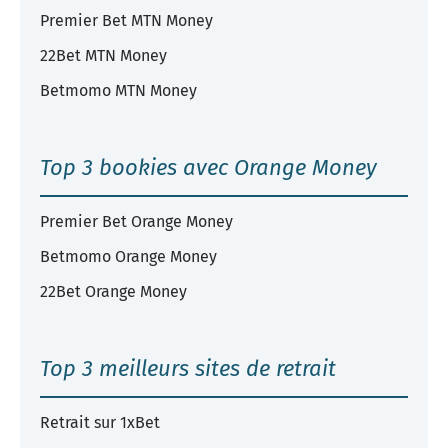
Premier Bet MTN Money
22Bet MTN Money
Betmomo MTN Money
Top 3 bookies avec Orange Money
Premier Bet Orange Money
Betmomo Orange Money
22Bet Orange Money
Top 3 meilleurs sites de retrait
Retrait sur 1xBet