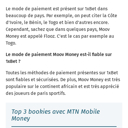
Le mode de paiement est présent sur 1xBet dans
beaucoup de pays. Par exemple, on peut citer la Côte
d’Ivoire, le Bénin, le Togo et bien d’autres encore.
Cependant, sachez que dans quelques pays, Moov
Money est appelé Flooz. C’est le cas par exemple au
Togo.
Le mode de paiement Moov Money est-il fiable sur
1xBet ?
Toutes les méthodes de paiement présentes sur 1xBet
sont fiables et sécurisées. De plus, Moov Money est très
populaire sur le continent africain et est très apprécié
des joueurs de paris sportifs.
Top 3 bookies avec MTN Mobile
Money