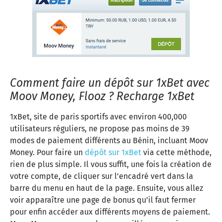
Comment faire un dépôt sur 1xBet avec
Moov Money, Flooz ? Recharge 1xBet
1xBet, site de paris sportifs avec environ 400,000
utilisateurs réguliers, ne propose pas moins de 39
modes de paiement différents au Bénin, incluant Moov
Money. Pour faire un
dépôt sur 1xBet
via cette méthode,
rien de plus simple. Il vous suffit, une fois la création de
votre compte, de cliquer sur l’encadré vert dans la
barre du menu en haut de la page. Ensuite, vous allez
voir apparaître une page de bonus qu’il faut fermer
pour enfin accéder aux différents moyens de paiement.