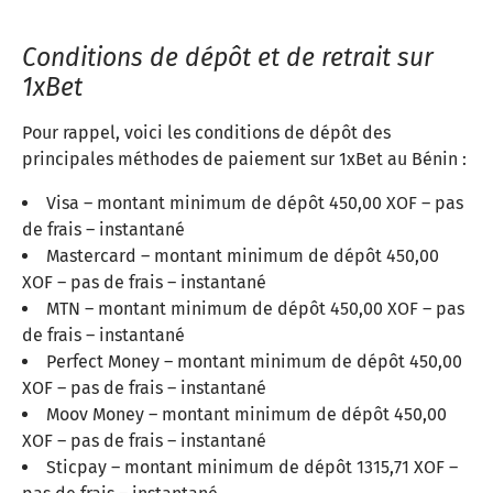
Conditions de dépôt et de retrait sur
1xBet
Pour rappel, voici les conditions de dépôt des
principales méthodes de paiement sur 1xBet au Bénin :
Visa – montant minimum de dépôt 450,00 XOF – pas
de frais – instantané
Mastercard – montant minimum de dépôt 450,00
XOF – pas de frais – instantané
MTN – montant minimum de dépôt 450,00 XOF – pas
de frais – instantané
Perfect Money – montant minimum de dépôt 450,00
XOF – pas de frais – instantané
Moov Money – montant minimum de dépôt 450,00
XOF – pas de frais – instantané
Sticpay – montant minimum de dépôt 1315,71 XOF –