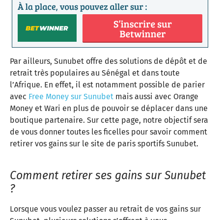
Par ailleurs, Sunubet offre des solutions de dépôt et de
retrait très populaires au Sénégal et dans toute
l’Afrique. En effet, il est notamment possible de parier
avec
Free Money sur Sunubet
mais aussi avec Orange
Money et Wari en plus de pouvoir se déplacer dans une
boutique partenaire. Sur cette page, notre objectif sera
de vous donner toutes les ficelles pour savoir comment
retirer vos gains sur le site de paris sportifs Sunubet.
Comment retirer ses gains sur Sunubet
?
Lorsque vous voulez passer au retrait de vos gains sur