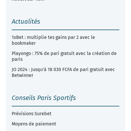
Actualités
1xBet : multiplie tes gains par 2 avec le
bookmaker
Playongo : 75% de pari gratuit avec la création de
paris
JO 2024 : Jusqu’à 18 030 FCFA de pari gratuit avec
Betwinner
Conseils Paris Sportifs
Prévisions Surebet
Moyens de paiement