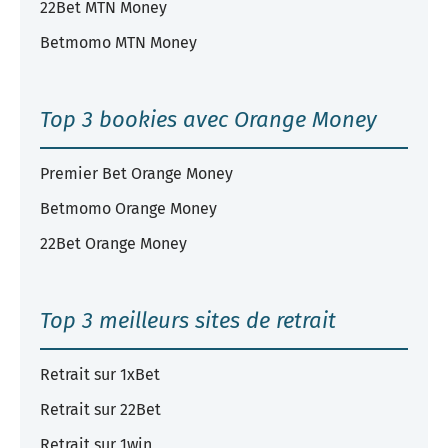
22Bet MTN Money
Betmomo MTN Money
Top 3 bookies avec Orange Money
Premier Bet Orange Money
Betmomo Orange Money
22Bet Orange Money
Top 3 meilleurs sites de retrait
Retrait sur 1xBet
Retrait sur 22Bet
Retrait sur 1win