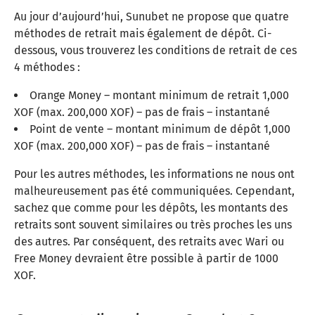
Au jour d’aujourd’hui, Sunubet ne propose que quatre
méthodes de retrait mais également de dépôt. Ci-
dessous, vous trouverez les conditions de retrait de ces
4 méthodes :
Orange Money – montant minimum de retrait 1,000
XOF (max. 200,000 XOF) – pas de frais – instantané
Point de vente – montant minimum de dépôt 1,000
XOF (max. 200,000 XOF) – pas de frais – instantané
Pour les autres méthodes, les informations ne nous ont
malheureusement pas été communiquées. Cependant,
sachez que comme pour les dépôts, les montants des
retraits sont souvent similaires ou très proches les uns
des autres. Par conséquent, des retraits avec Wari ou
Free Money devraient être possible à partir de 1000
XOF.