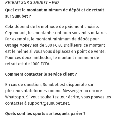
RETRAIT SUR SUNUBET – FAQ
Quel est le montant minimum de dépôt et de retrait
sur Sunubet ?
Cela dépend de la méthode de paiement choisie.
Cependant, les montants sont bien souvent similaires.
Par exemple, le montant minimum de dépôt pour
Orange Money est de 500 FCFA. D’ailleurs, ce montant
est le même si vous vous déplacez en point de vente.
Pour ces deux méthodes, le montant minimum de
retrait est de 1000 FCFA.
Comment contacter le service client ?
En cas de question, Sunubet est disponible sur
plusieurs plateformes comme Messenger ou encore
Whatsapp. Si vous souhaitez leur écrire, vous pouvez les
contacter à support@sunubet.net.
Quels sont les sports sur lesquels parier ?