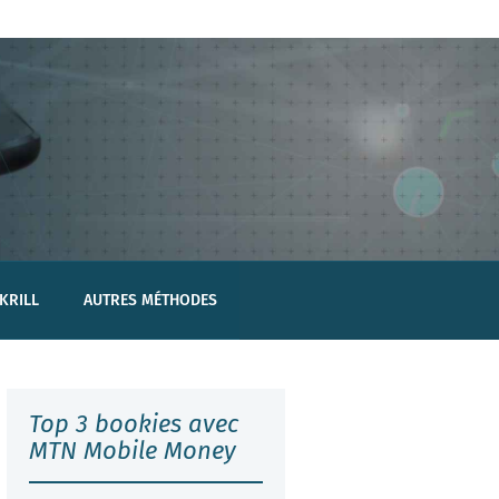
KRILL
AUTRES MÉTHODES
Top 3 bookies avec
MTN Mobile Money