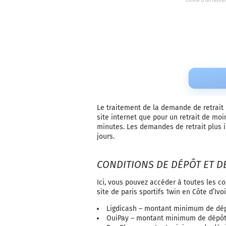
Le traitement de la demande de retrait 
site internet que pour un retrait de mo
minutes. Les demandes de retrait plus i
jours.
CONDITIONS DE DÉPÔT ET DE
Ici, vous pouvez accéder à toutes les c
site de paris sportifs 1win en Côte d’Ivoi
Ligdicash – montant minimum de dépô
OuiPay – montant minimum de dépôt 5