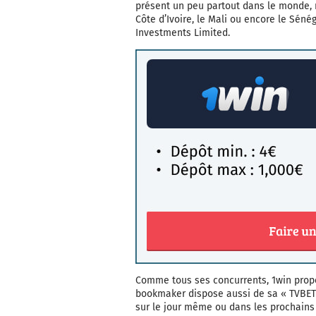
présent un peu partout dans le monde,
Côte d’Ivoire, le Mali ou encore le Sénég
Investments Limited.
Comme tous ses concurrents, 1win propos
bookmaker dispose aussi de sa « TVBET »
sur le jour même ou dans les prochains 