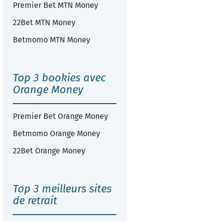
Premier Bet MTN Money
22Bet MTN Money
Betmomo MTN Money
Top 3 bookies avec
Orange Money
Premier Bet Orange Money
Betmomo Orange Money
22Bet Orange Money
Top 3 meilleurs sites
de retrait