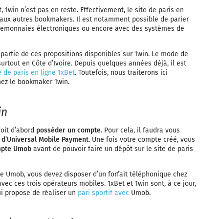
 1win n’est pas en reste. Effectivement, le site de paris en
 aux autres bookmakers. Il est notamment possible de parier
rtemonnaies électroniques ou encore avec des systèmes de
partie de ces propositions disponibles sur 1win. Le mode de
urtout en Côte d’Ivoire. Depuis quelques années déjà, il est
e de paris en ligne 1xBet
. Toutefois, nous traiterons ici
z le bookmaker 1win.
in
doit d’abord
posséder un compte
. Pour cela, il faudra vous
e d’Universal Mobile Payment
. Une fois votre compte créé, vous
ompte Umob
avant de pouvoir faire un dépôt sur le site de paris
te Umob, vous devez disposer d’un forfait téléphonique chez
ec ces trois opérateurs mobiles. 1xBet et 1win sont, à ce jour,
ui propose de réaliser un
pari sportif avec
Umob.