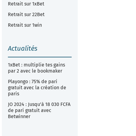
Retrait sur 1xBet
Retrait sur 22Bet
Retrait sur 1win
Actualités
1xBet : multiplie tes gains
par 2 avec le bookmaker
Playongo : 75% de pari
gratuit avec la création de
paris
JO 2024 : Jusqu’à 18 030 FCFA
de pari gratuit avec
Betwinner