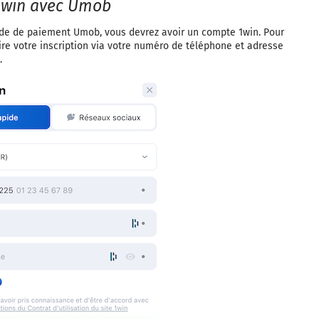
 1win avec Umob
e de paiement Umob, vous devrez avoir un compte 1win. Pour
ire votre inscription via votre numéro de téléphone et adresse
.