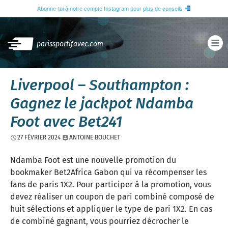
Abonne-toi à notre compte Instagram pour plus de conseils
parissportifavec.com
Liverpool – Southampton :
Gagnez le jackpot Ndamba
Foot avec Bet241
27 FÉVRIER 2024
ANTOINE BOUCHET
Ndamba Foot est une nouvelle promotion du
bookmaker Bet2Africa Gabon qui va récompenser les
fans de paris 1X2. Pour participer à la promotion, vous
devez réaliser un coupon de pari combiné composé de
huit sélections et appliquer le type de pari 1X2. En cas
de combiné gagnant, vous pourriez décrocher le