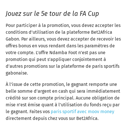
Jouez sur le 5e tour de la FA Cup
Pour participer à la promotion, vous devez accepter les
conditions d’utilisation de la plateforme Bet2Africa
Gabon. Par ailleurs, vous devez accepter de recevoir les
offres bonus en vous rendant dans les paramètres de
votre compte. L’offre Ndamba Foot n’est pas une
promotion qui peut s’appliquer conjointement à
d’autres promotions sur la plateforme de paris sportifs
gabonaise.
À l’issue de cette promotion, le gagnant remporte une
belle somme d’argent en cash qui sera immédiatement
crédité sur son compte principal. Aucune obligation de
mise n’est émise quant à l’utilisation du fonds reçu par
le gagnant. Faites vos
paris sportif avec moov money
directement depuis chez vous sur Bet2Africa.