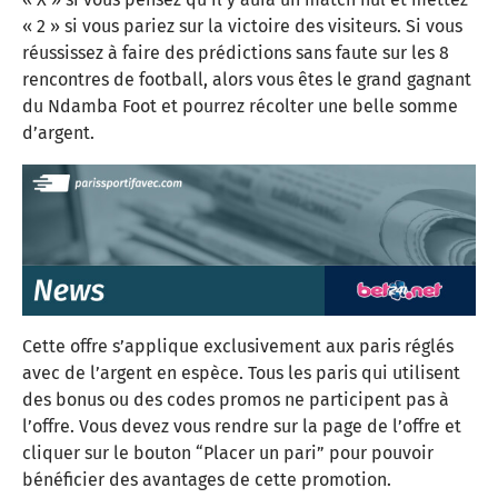
« 2 » si vous pariez sur la victoire des visiteurs. Si vous
réussissez à faire des prédictions sans faute sur les 8
rencontres de football, alors vous êtes le grand gagnant
du Ndamba Foot et pourrez récolter une belle somme
d’argent.
Cette offre s’applique exclusivement aux paris réglés
avec de l’argent en espèce. Tous les paris qui utilisent
des bonus ou des codes promos ne participent pas à
l’offre. Vous devez vous rendre sur la page de l’offre et
cliquer sur le bouton “Placer un pari” pour pouvoir
bénéficier des avantages de cette promotion.