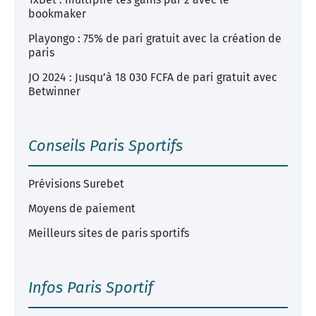
bookmaker
Playongo : 75% de pari gratuit avec la création de
paris
JO 2024 : Jusqu’à 18 030 FCFA de pari gratuit avec
Betwinner
Conseils Paris Sportifs
Prévisions Surebet
Moyens de paiement
Meilleurs sites de paris sportifs
Infos Paris Sportif