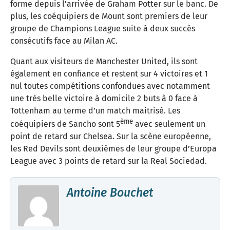
forme depuis l’arrivée de Graham Potter sur le banc. De
plus, les coéquipiers de Mount sont premiers de leur
groupe de Champions League suite à deux succès
consécutifs face au Milan AC.
Quant aux visiteurs de Manchester United, ils sont
également en confiance et restent sur 4 victoires et 1
nul toutes compétitions confondues avec notamment
une très belle victoire à domicile 2 buts à 0 face à
Tottenham au terme d’un match maitrisé. Les
ème
coéquipiers de Sancho sont 5
avec seulement un
point de retard sur Chelsea. Sur la scène européenne,
les Red Devils sont deuxièmes de leur groupe d’Europa
League avec 3 points de retard sur la Real Sociedad.
Antoine Bouchet