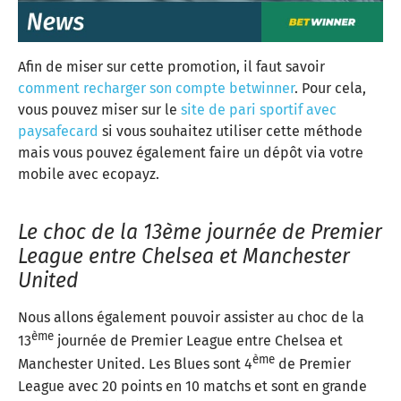
Afin de miser sur cette promotion, il faut savoir
comment recharger son compte betwinner
. Pour cela,
vous pouvez miser sur le
site de pari sportif avec
paysafecard
si vous souhaitez utiliser cette méthode
mais vous pouvez également faire un dépôt via votre
mobile avec ecopayz.
Le choc de la 13ème journée de Premier
League entre Chelsea et Manchester
United
Nous allons également pouvoir assister au choc de la
ème
13
journée de Premier League entre Chelsea et
ème
Manchester United. Les Blues sont 4
de Premier
League avec 20 points en 10 matchs et sont en grande