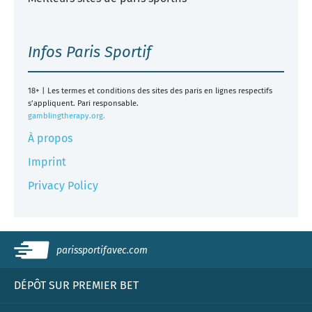
Infos Paris Sportif
18+ | Les termes et conditions des sites des paris en lignes respectifs
s’appliquent. Pari responsable.
gamblingtherapy.org.
À propos
Imprint
Privacy Policy
parissportifavec.com
DÉPÔT SUR PREMIER BET