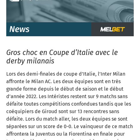
Gros choc en Coupe d’Italie avec le
derby milanais
Lors des demi-finales de coupe d’Italie, l’Inter Milan
affronte le Milan AC. Les deux équipes sont en très
grande forme depuis le début de saison et le début
d’année 2022. Les Intéristes restent sur 9 matchs sans
défaite toutes compétitions confondues tandis que les
coéquipiers de Giroud sont sur 13 rencontres sans
défaite. Lors du match aller, les deux équipes se sont
séparées sur un score de 0-0. Le vainqueur de ce match
affrontera la Juventus ou la Fiorentina en finale pour