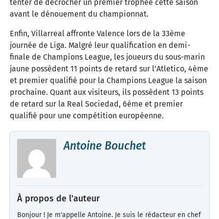
tenter de décrocher un premier trophée cette saison
avant le dénouement du championnat.
Enfin, Villarreal affronte Valence lors de la 33ème
journée de Liga. Malgré leur qualification en demi-
finale de Champions League, les joueurs du sous-marin
jaune possèdent 11 points de retard sur l’Atletico, 4ème
et premier qualifié pour la Champions League la saison
prochaine. Quant aux visiteurs, ils possèdent 13 points
de retard sur la Real Sociedad, 6ème et premier
qualifié pour une compétition européenne.
Antoine Bouchet
À propos de l'auteur
Bonjour ! Je m'appelle Antoine. Je suis le rédacteur en chef