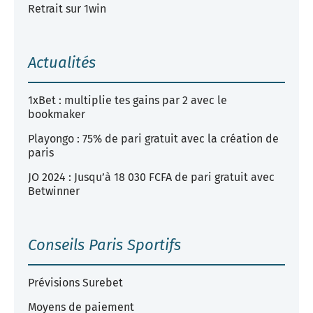
Retrait sur 1win
Actualités
1xBet : multiplie tes gains par 2 avec le
bookmaker
Playongo : 75% de pari gratuit avec la création de
paris
JO 2024 : Jusqu’à 18 030 FCFA de pari gratuit avec
Betwinner
Conseils Paris Sportifs
Prévisions Surebet
Moyens de paiement