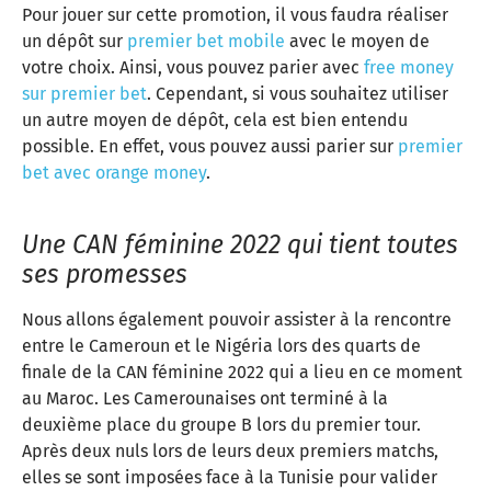
Pour jouer sur cette promotion, il vous faudra réaliser
un dépôt sur
premier bet mobile
avec le moyen de
votre choix. Ainsi, vous pouvez parier avec
free money
sur premier bet
. Cependant, si vous souhaitez utiliser
un autre moyen de dépôt, cela est bien entendu
possible. En effet, vous pouvez aussi parier sur
premier
bet avec orange money
.
Une CAN féminine 2022 qui tient toutes
ses promesses
Nous allons également pouvoir assister à la rencontre
entre le Cameroun et le Nigéria lors des quarts de
finale de la CAN féminine 2022 qui a lieu en ce moment
au Maroc. Les Camerounaises ont terminé à la
deuxième place du groupe B lors du premier tour.
Après deux nuls lors de leurs deux premiers matchs,
elles se sont imposées face à la Tunisie pour valider