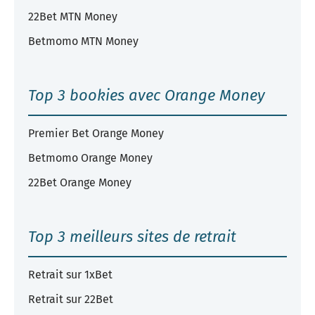
22Bet MTN Money
Betmomo MTN Money
Top 3 bookies avec Orange Money
Premier Bet Orange Money
Betmomo Orange Money
22Bet Orange Money
Top 3 meilleurs sites de retrait
Retrait sur 1xBet
Retrait sur 22Bet