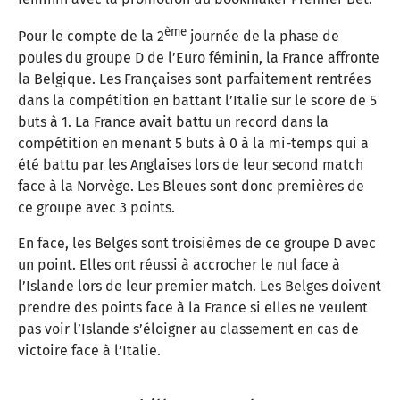
ème
Pour le compte de la 2
journée de la phase de
poules du groupe D de l’Euro féminin, la France affronte
la Belgique. Les Françaises sont parfaitement rentrées
dans la compétition en battant l’Italie sur le score de 5
buts à 1. La France avait battu un record dans la
compétition en menant 5 buts à 0 à la mi-temps qui a
été battu par les Anglaises lors de leur second match
face à la Norvège. Les Bleues sont donc premières de
ce groupe avec 3 points.
En face, les Belges sont troisièmes de ce groupe D avec
un point. Elles ont réussi à accrocher le nul face à
l’Islande lors de leur premier match. Les Belges doivent
prendre des points face à la France si elles ne veulent
pas voir l’Islande s’éloigner au classement en cas de
victoire face à l’Italie.