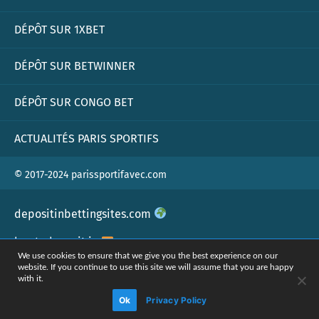
DÉPÔT SUR 1XBET
DÉPÔT SUR BETWINNER
DÉPÔT SUR CONGO BET
ACTUALITÉS PARIS SPORTIFS
© 2017-2024 parissportifavec.com
depositinbettingsites.com
howtodeposit.in
We use cookies to ensure that we give you the best experience on our
pagamento-scommesse.com
website. If you continue to use this site we will assume that you are happy
with it.
parissportifavec.com
Ok
Privacy Policy