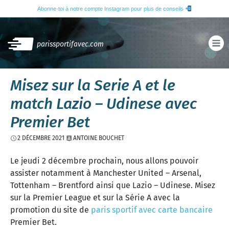
Abonne-toi à notre compte Instagram pour plus de conseils
parissportifavec.com
Misez sur la Serie A et le
match Lazio – Udinese avec
Premier Bet
2 DÉCEMBRE 2021
ANTOINE BOUCHET
Le jeudi 2 décembre prochain, nous allons pouvoir
assister notamment à Manchester United – Arsenal,
Tottenham – Brentford ainsi que Lazio – Udinese. Misez
sur la Premier League et sur la Série A avec la
promotion du site de
paris sportif avec carte bancaire
Premier Bet.