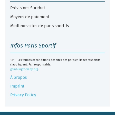
Prévisions Surebet
Moyens de paiement
Meilleurs sites de paris sportifs
Infos Paris Sportif
18+ | Les termes et conditions des sites des paris en lignes respectifs
s’appliquent. Pari responsable.
gamblingtherapy.org.
À propos
Imprint
Privacy Policy