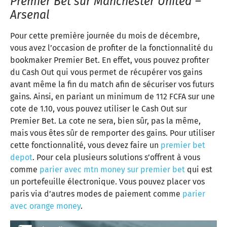
Premier Bet sur Manchester United –
Arsenal
Pour cette première journée du mois de décembre,
vous avez l’occasion de profiter de la fonctionnalité du
bookmaker Premier Bet. En effet, vous pouvez profiter
du Cash Out qui vous permet de récupérer vos gains
avant même la fin du match afin de sécuriser vos futurs
gains. Ainsi, en pariant un minimum de 112 FCFA sur une
cote de 1.10, vous pouvez utiliser le Cash Out sur
Premier Bet. La cote ne sera, bien sûr, pas la même,
mais vous êtes sûr de remporter des gains. Pour utiliser
cette fonctionnalité, vous devez faire un
premier bet
depot
. Pour cela plusieurs solutions s’offrent à vous
comme
parier avec mtn money sur premier bet
qui est
un portefeuille électronique. Vous pouvez placer vos
paris via d’autres modes de paiement comme
parier
avec orange money
.