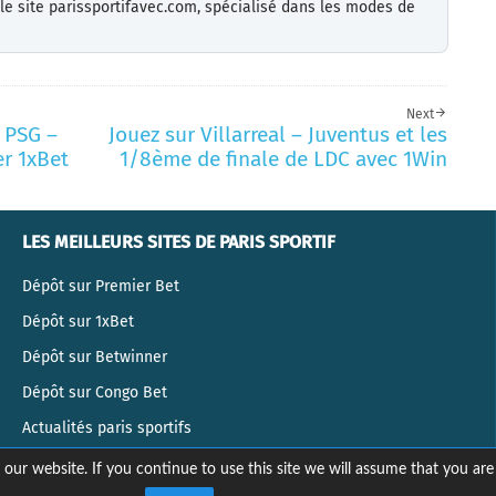
r le site parissportifavec.com, spécialisé dans les modes de
Next
 PSG –
Jouez sur Villarreal – Juventus et les
r 1xBet
1/8ème de finale de LDC avec 1Win
LES MEILLEURS SITES DE PARIS SPORTIF
Dépôt sur Premier Bet
Dépôt sur 1xBet
Dépôt sur Betwinner
Dépôt sur Congo Bet
Actualités paris sportifs
ur website. If you continue to use this site we will assume that you are 