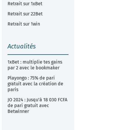
Retrait sur 1xBet
Retrait sur 22Bet
Retrait sur 1win
Actualités
1xBet : multiplie tes gains
par 2 avec le bookmaker
Playongo : 75% de pari
gratuit avec la création de
paris
JO 2024 : Jusqu’à 18 030 FCFA
de pari gratuit avec
Betwinner