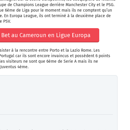
oupe de Champions League derrière Manchester City et le PSG.
 que 6ème de Liga pour le moment mais ils ne comptent qu’un
e. En Europa League, ils ont terminé à la deuxième place de
e PSV.
r Bet au Cameroun en Ligue Europa
ister à la rencontre entre Porto et la Lazio Rome. Les
ortugal car ils sont encore invaincus et possèdent 6 points
les visiteurs ne sont que 6ème de Serie A mais ils ne
 Juventus 4ème.