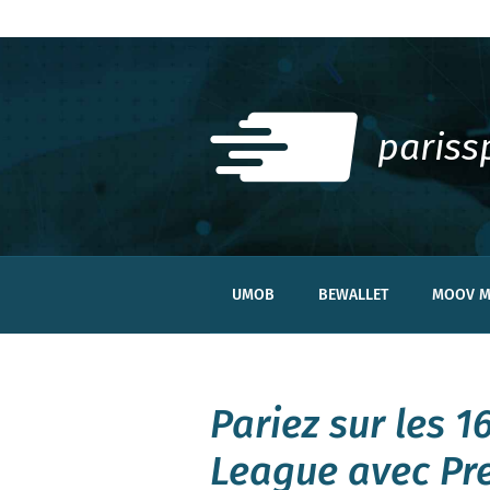
pariss
UMOB
BEWALLET
MOOV M
Pariez sur les 
League avec Pr