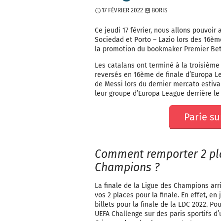
17 FÉVRIER 2022
BORIS
Ce jeudi 17 février, nous allons pouvoir
Sociedad et Porto – Lazio lors des 16èm
la promotion du bookmaker Premier Bet
Les catalans ont terminé à la troisièm
reversés en 16ème de finale d’Europa L
de Messi lors du dernier mercato estiva
leur groupe d’Europa League derrière l
Parie su
Comment remporter 2 plac
Champions ?
La finale de la Ligue des Champions arr
vos 2 places pour la finale. En effet, 
billets pour la finale de la LDC 2022. P
UEFA Challenge sur des paris sportifs d