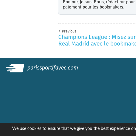
Bonjour, Je suis Boris, rédacteur pou
paiement pour les bookmakers.
Previous
Champions League : Misez sur
Real Madrid avec le bookmake
parissportifavec.com
We use cookies to ensure that we give you the best experience on o