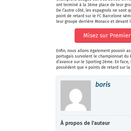
ont terminé à la 3ème place de leur gr
De l’autre côté, les espagnols ne sont
point de retard sur le FC Barcelone 4èm
leur groupe derrière Monaco et devant l
Misez sur Premie
Enfin, nous allons également pouvoir ass
portugais survolent le championnat du P
d’avance sur le Sporting 2ème. En face, 
possèdent que 4 points de retard sur la
boris
À propos de l'auteur