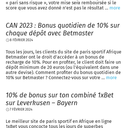
« pari sans risque », votre mise sera remboursée si le
score que vous avez donné n’est pas le résultat ...
more
CAN 2023 : Bonus quotidien de 10% sur
chaque dépôt avec Betmaster
8 FÉVRIER 2024
Tous les jours, les clients du site de paris sportif Afrique
Betmaster ont le droit d’accéder à un bonus de
recharge de 10%. Pour en profiter, le client doit faire un
dépôt minimum de 20 euros (ou l’équivalent dans une
autre devise). Comment profiter du bonus quotidien de
10% sur Betmaster ? Connectez-vous sur votre ...
more
10% de bonus sur ton combiné 1xBet
sur Leverkusen – Bayern
7 FÉVRIER 2024
Le meilleur site de paris sportif en Afrique en ligne
1xBet vous concocte tous les jours de superbes